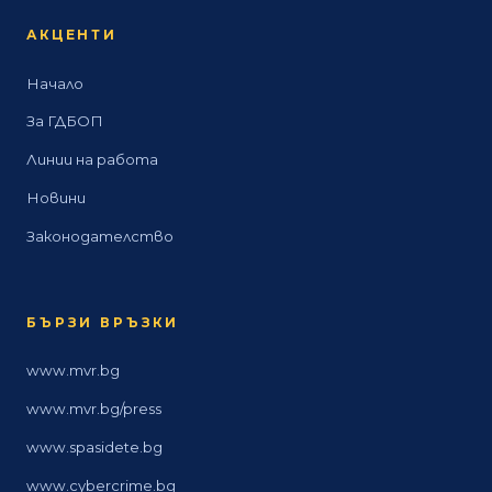
АКЦЕНТИ
Начало
За ГДБОП
Линии на работа
Новини
Законодателство
БЪРЗИ ВРЪЗКИ
www.mvr.bg
www.mvr.bg/press
www.spasidete.bg
www.cybercrime.bg