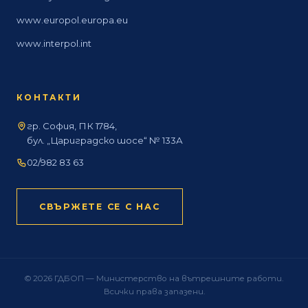
www.europol.europa.eu
www.interpol.int
КОНТАКТИ
гр. София, ПК 1784,
бул. „Цариградско шосе“ № 133А
02/982 83 63
СВЪРЖЕТЕ СЕ С НАС
© 2026 ГДБОП — Министерство на вътрешните работи.
Всички права запазени.